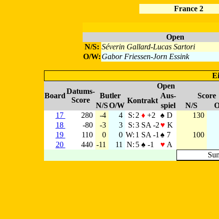
France 2
Open
N/S:
Séverin Gallard-Lucas Sartori
O/W:
Gabor Friessen-Jorn Essink
Ei
Open
Datums-
Board
Butler
Aus-
Score
Score
Kontrakt
N/S
O/W
spiel
N/S
17
280
-4
4
S:
2
♦
+2
♠ D
130
18
-80
-3
3
S:
3 SA -2
♥
K
19
110
0
0
W:
1 SA -1
♠ 7
100
20
440
-11
11
N:
5 ♠ -1
♥
A
Su