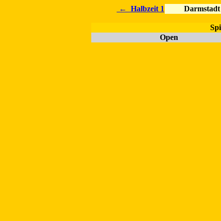
←
Halbzeit 1
Darmstadt 
Spi
Open