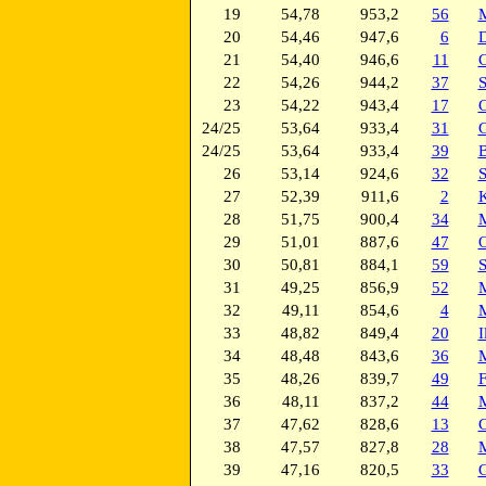
19
54,78
953,2
56
M
20
54,46
947,6
6
D
21
54,40
946,6
11
C
22
54,26
944,2
37
S
23
54,22
943,4
17
C
24/25
53,64
933,4
31
G
24/25
53,64
933,4
39
B
26
53,14
924,6
32
S
27
52,39
911,6
2
K
28
51,75
900,4
34
M
29
51,01
887,6
47
O
30
50,81
884,1
59
S
31
49,25
856,9
52
M
32
49,11
854,6
4
M
33
48,82
849,4
20
I
34
48,48
843,6
36
M
35
48,26
839,7
49
F
36
48,11
837,2
44
M
37
47,62
828,6
13
C
38
47,57
827,8
28
M
39
47,16
820,5
33
G