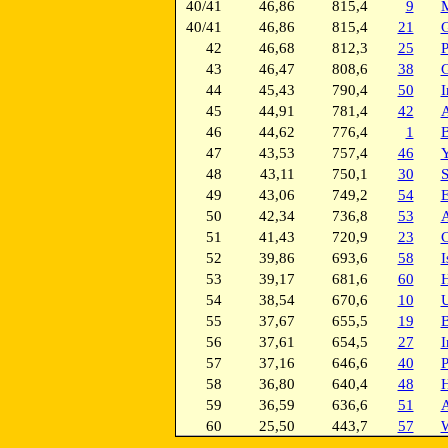
40/41
46,86
815,4
9
M
40/41
46,86
815,4
21
G
42
46,68
812,3
25
P
43
46,47
808,6
38
G
44
45,43
790,4
50
I
45
44,91
781,4
42
A
46
44,62
776,4
1
B
47
43,53
757,4
46
Y
48
43,11
750,1
30
S
49
43,06
749,2
54
E
50
42,34
736,8
53
A
51
41,43
720,9
23
C
52
39,86
693,6
58
I
53
39,17
681,6
60
H
54
38,54
670,6
10
U
55
37,67
655,5
19
B
56
37,61
654,5
27
I
57
37,16
646,6
40
P
58
36,80
640,4
48
H
59
36,59
636,6
51
A
60
25,50
443,7
57
W