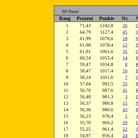
60 Paare
Rang
Prozent
Punkte
Nr.
1
71,43
1242,8
26
G
2
64,79
1127,4
45
J
3
61,99
1078,6
18
W
4
61,98
1078,4
12
S
5
61,01
1061,6
35
O
6
60,54
1053,4
14
M
7
59,47
1034,8
8
K
8
58,47
1017,4
16
B
9
58,14
1011,6
7
G
10
57,04
992,5
55
M
11
56,76
987,6
41
R
12
56,40
981,3
3
D
13
56,37
980,8
15
N
14
56,36
980,6
43
M
15
56,23
978,4
5
A
16
55,70
969,2
29
U
17
55,25
961,4
22
A
18
54,97
956,4
24
E